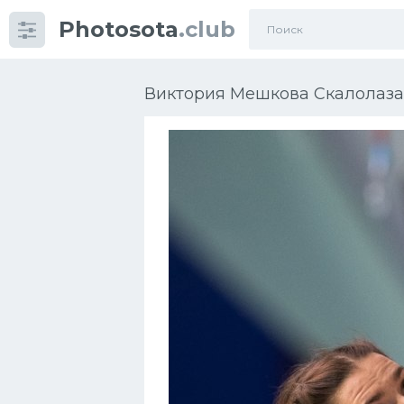
Photosota
.club
Категории
Фото
Виктория Мешкова Скалолазан
Еще картинки...
Футбол
Баскетбол
Хоккей
Велогонки
Конькобежный спорт
Тренажеры
Интерьер квартиры