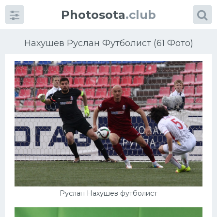
Photosota
.club
Нахушев Руслан Футболист (61 Фото)
Категории
Фото
Еще картинки...
Футбол
Баскетбол
Руслан Нахушев футболист
Хоккей
Велогонки