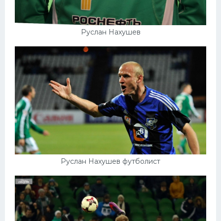
Руслан Нахушев
Руслан Нахушев футболист