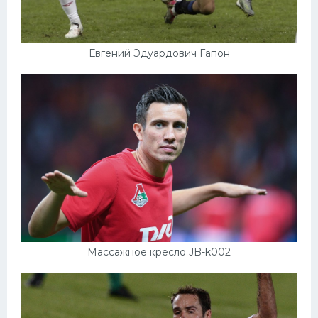
Евгений Эдуардович Гапон
Массажное кресло JB-k002