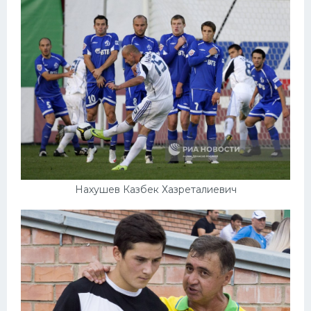
Нахушев Казбек Хазреталиевич