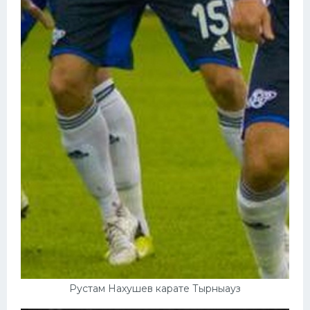
Рустам Нахушев карате Тырныауз