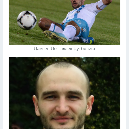
Дамьен Ле Таллек футболист