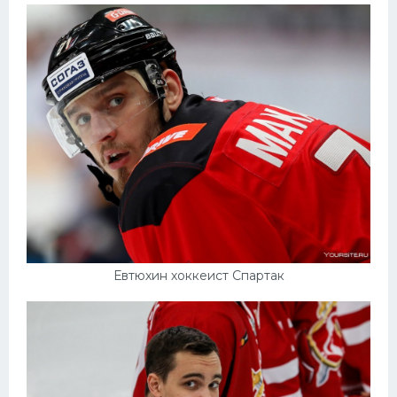
Евтюхин хоккеист Спартак