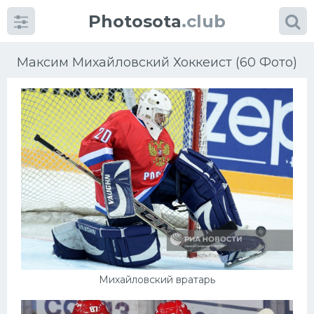
Photosota
.club
Максим Михайловский Хоккеист (60 Фото)
Категории
Фото
Еще картинки...
Футбол
Баскетбол
Михайловский вратарь
Хоккей
Велогонки