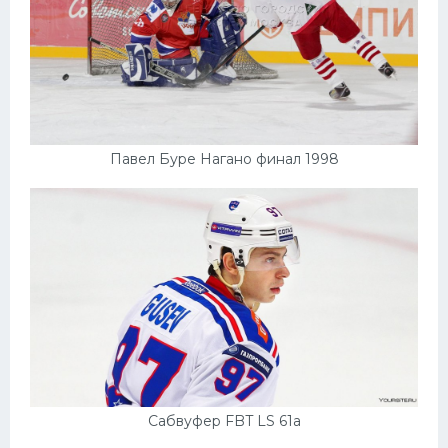
Павел Буре Нагано финал 1998
Сабвуфер FBT LS 61a