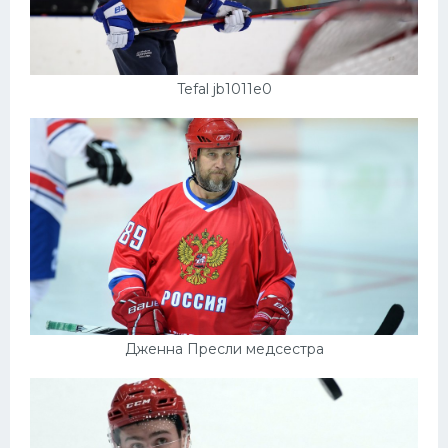
Tefal jb1011e0
Дженна Пресли медсестра