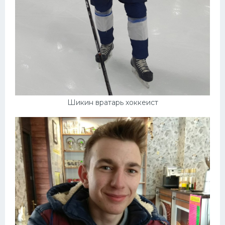
Шикин вратарь хоккеист