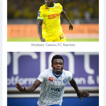
Мойзес Симон FC Nantes