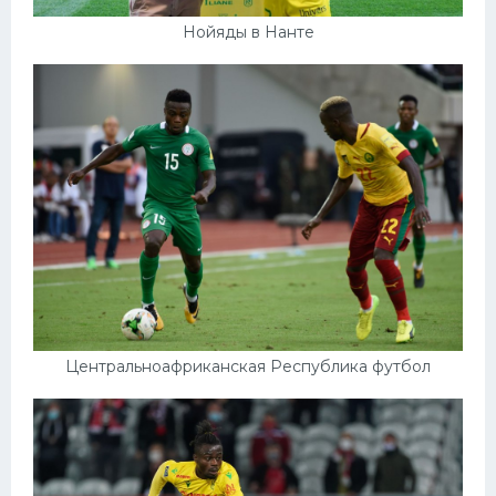
Нойяды в Нанте
Центральноафриканская Республика футбол