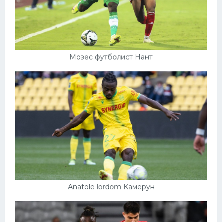
Мозес футболист Нант
Anatole lordom Камерун