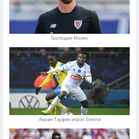
Господин Мозес
Акрам Тауфик игрок Египта