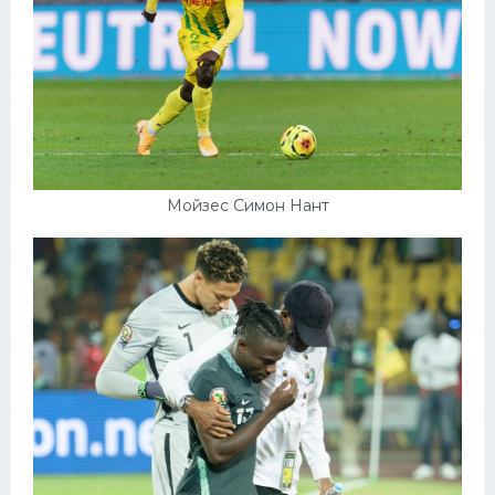
Мойзес Симон Нант