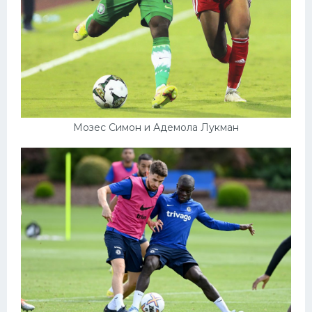
Мозес Симон и Адемола Лукман