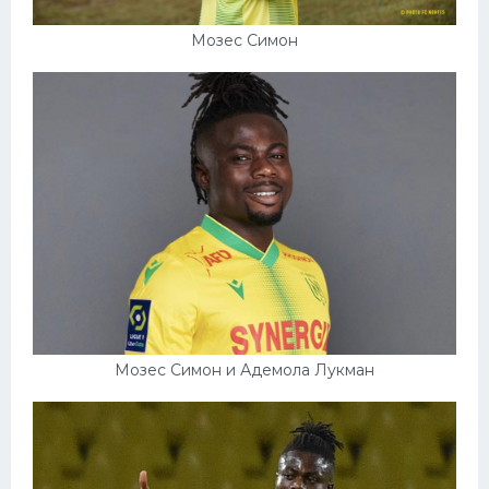
Мозес Симон
Мозес Симон и Адемола Лукман