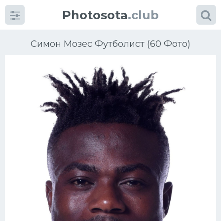
Photosota
.club
Симон Мозес Футболист (60 Фото)
Категории
Фото
Еще картинки...
Футбол
Баскетбол
Хоккей
Велогонки