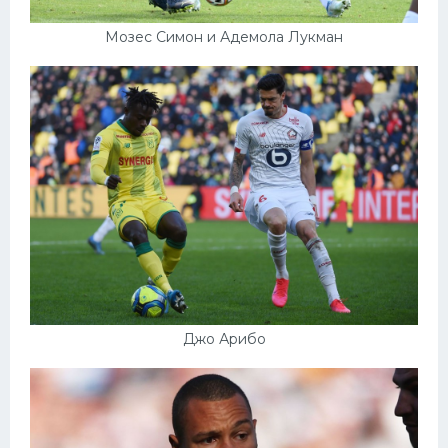
Мозес Симон и Адемола Лукман
Джо Арибо