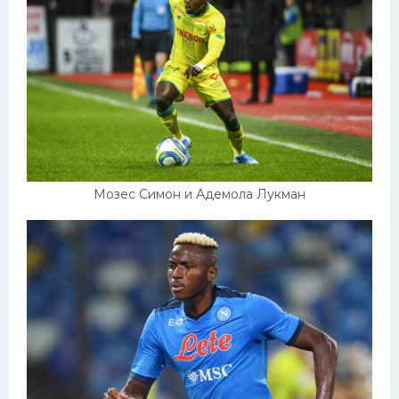
Мозес Симон и Адемола Лукман