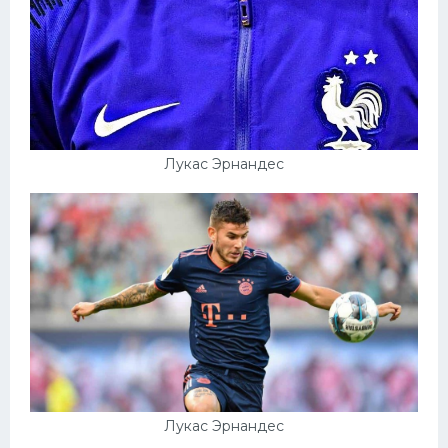
Лукас Эрнандес
Лукас Эрнандес