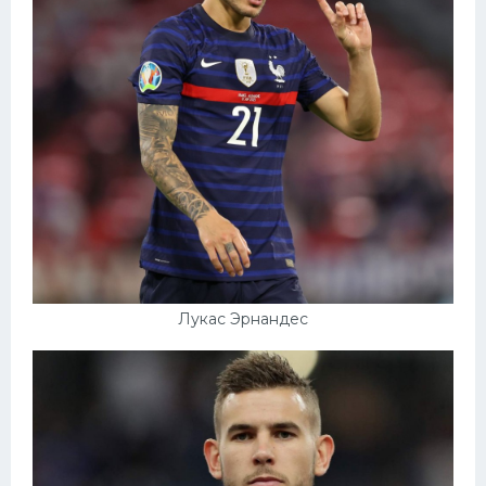
Лукас Эрнандес