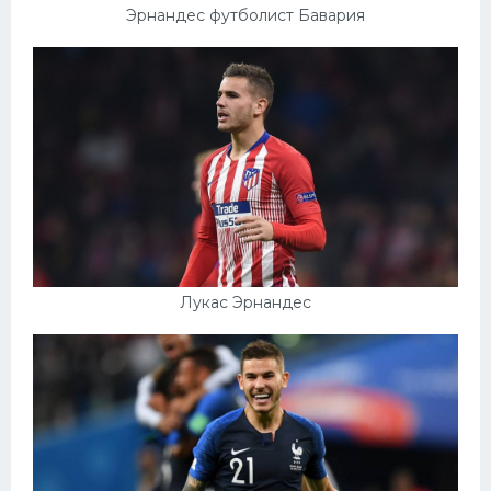
Эрнандес футболист Бавария
Лукас Эрнандес