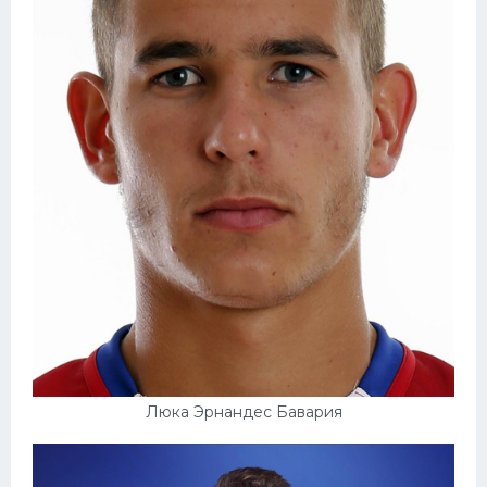
Люка Эрнандес Бавария