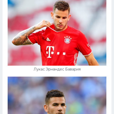
Лукас Эрнандес Бавария