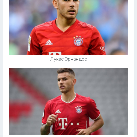
Лукас Эрнандес