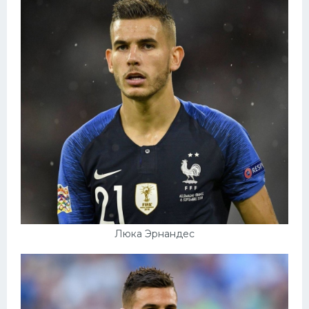
Конькобежный спорт
Тренажеры
Интерьер квартиры
Люка Эрнандес