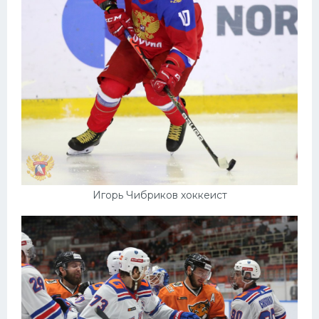
Игорь Чибриков хоккеист