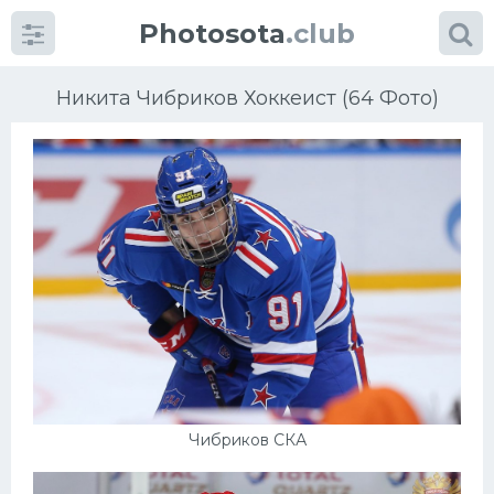
Photosota
.club
Никита Чибриков Хоккеист (64 Фото)
Категории
Фото
Еще картинки...
Футбол
Баскетбол
Чибриков СКА
Хоккей
Велогонки