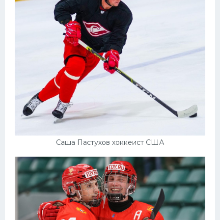
Саша Пастухов хоккеист США