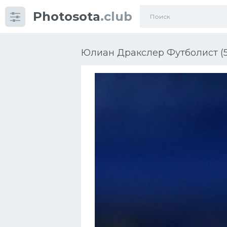
Photosota
.club
Категории
Фото
Юлиан Дракслер Футболист (5
Еще картинки...
Футбол
Баскетбол
Хоккей
Велогонки
Конькобежный спорт
Тренажеры
Интерьер квартиры