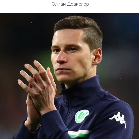
Юлиан Дракслер