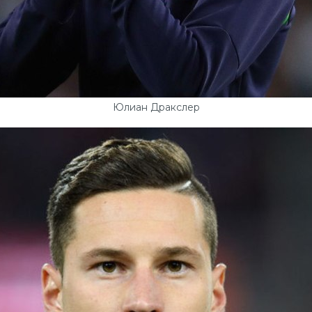
Юлиан Дракслер