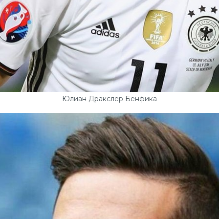
Юлиан Дракслер Бенфика