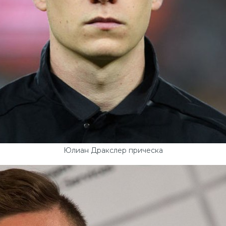
Юлиан Дракслер прическа