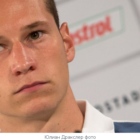
Юлиан Дракслер фото