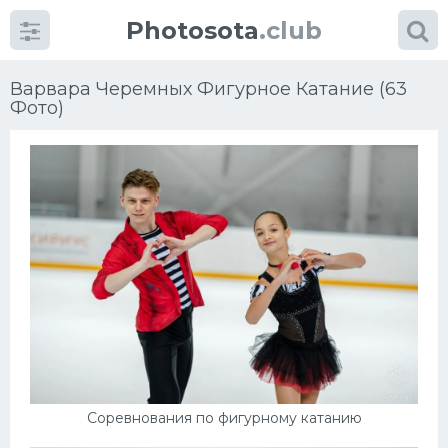
Photosota
.club
Варвара Черемных Фигурное Катание (63
Фото)
Категории
Фото
Еще картинки...
Футбол
Баскетбол
Хоккей
Соревнования по фигурному катанию
Велогонки