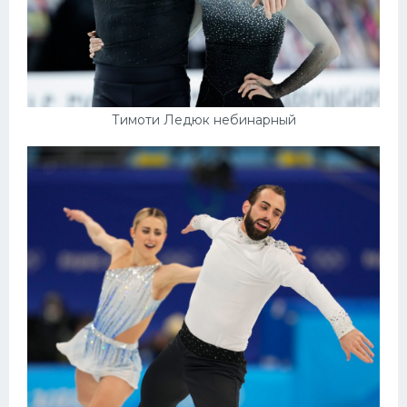
Тимоти Ледюк небинарный