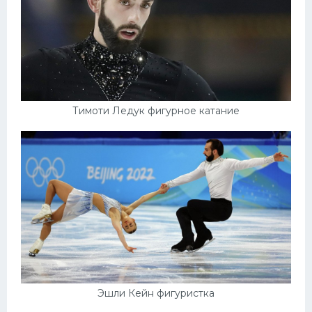
Тимоти Ледук фигурное катание
Эшли Кейн фигуристка