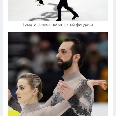
Тимоти Ледюк небинарный фигурист