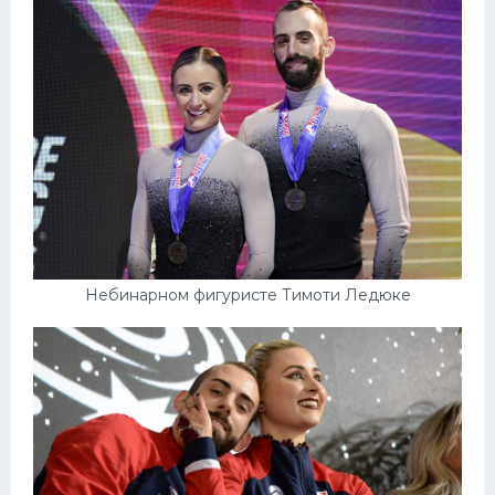
Небинарном фигуристе Тимоти Ледюке