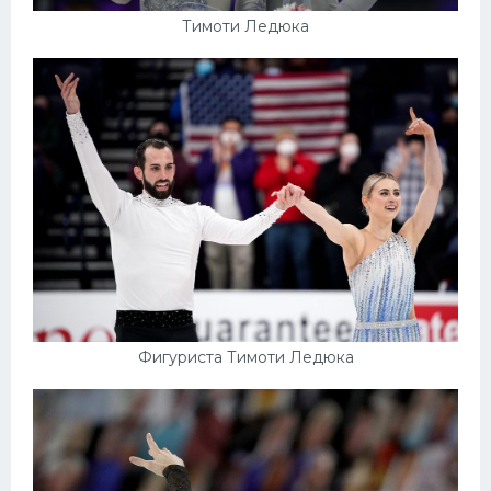
Тимоти Ледюка
Фигуриста Тимоти Ледюка