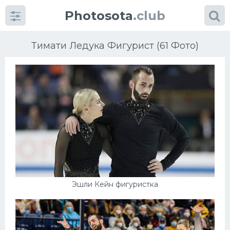
Photosota
.club
Тимати Ледука Фигурист (61 Фото)
Категории
Фото
Еще картинки...
Футбол
Эшли Кейн фигуристка
Баскетбол
Хоккей
Велогонки