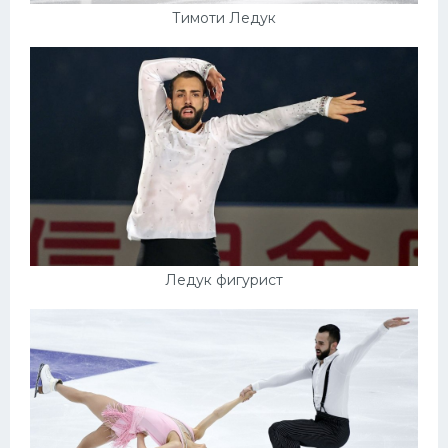
Тимоти Ледук
Ледук фигурист