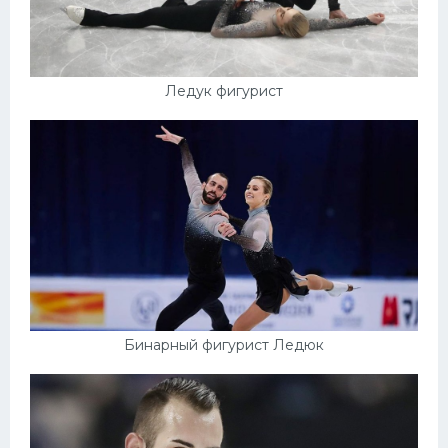
Ледук фигурист
Бинарный фигурист Ледюк