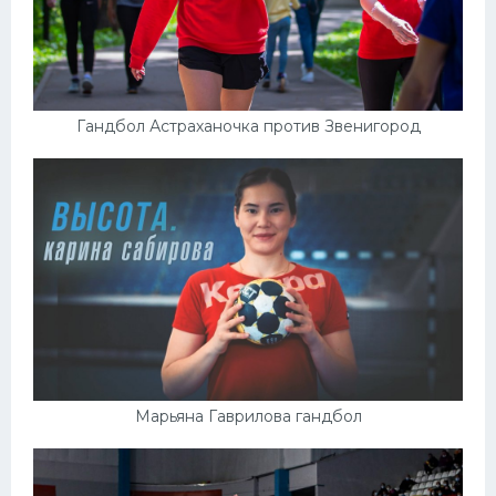
Гандбол Астраханочка против Звенигород
Марьяна Гаврилова гандбол