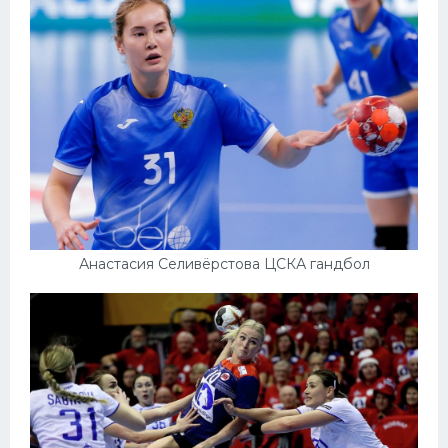
Анастасия Селивёрстова ЦСКА гандбол