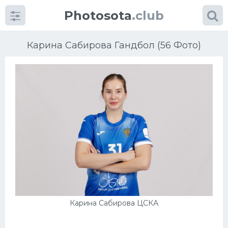
Photosota
.club
Карина Сабирова Гандбол (56 Фото)
Категории
Фото
Еще картинки...
Футбол
Баскетбол
Карина Сабирова ЦСКА
Хоккей
Велогонки