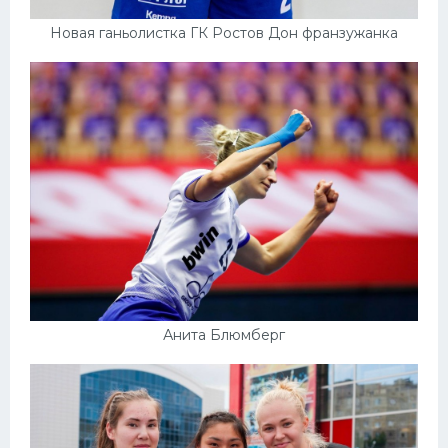
Новая ганьолистка ГК Ростов Дон франзужанка
Анита Блюмберг