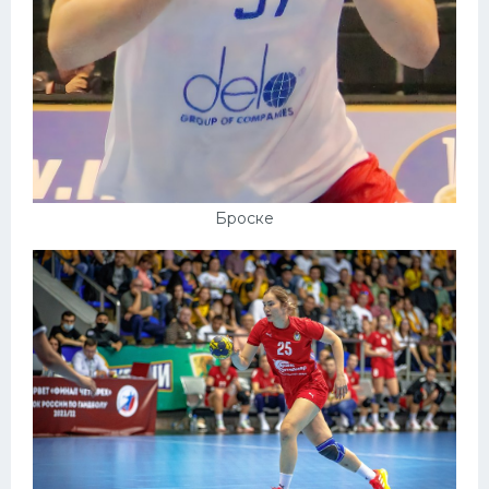
Броске