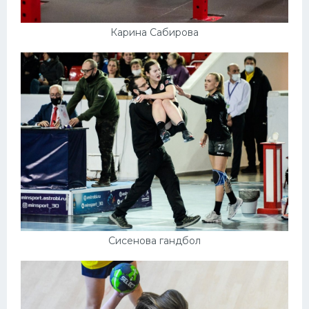
Карина Сабирова
Сисенова гандбол