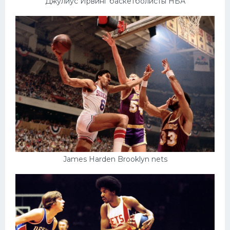
Джулиус Ирвинг баскетболисты НБА
James Harden Brooklyn nets