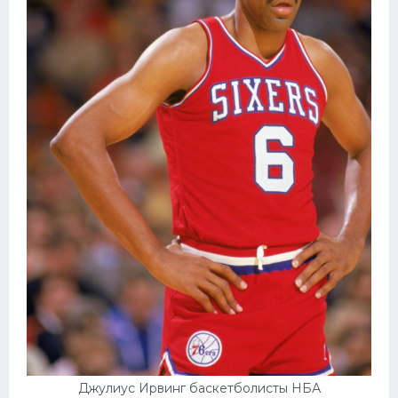
Джулиус Ирвинг баскетболисты НБА