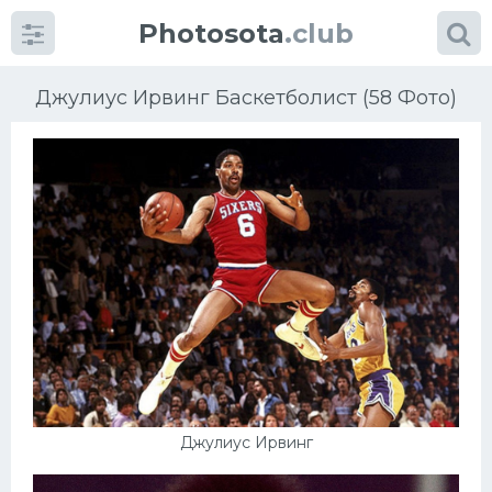
Photosota
.club
Джулиус Ирвинг Баскетболист (58 Фото)
Категории
Фото
Еще картинки...
Футбол
Баскетбол
Джулиус Ирвинг
Хоккей
Велогонки