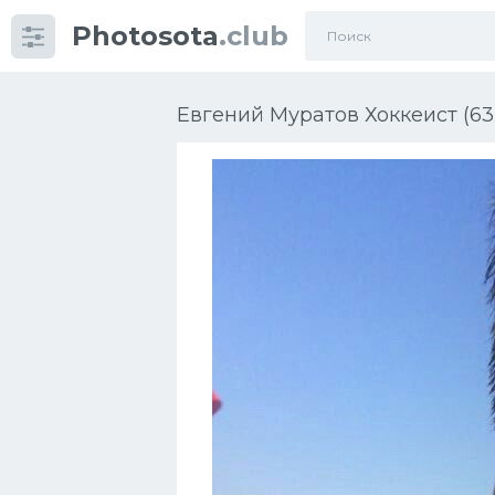
Photosota
.club
Категории
Фото
Евгений Муратов Хоккеист (63
Еще картинки...
Футбол
Баскетбол
Хоккей
Велогонки
Конькобежный спорт
Тренажеры
Интерьер квартиры