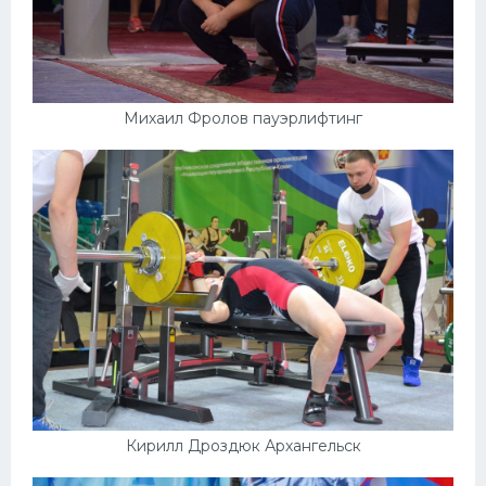
Михаил Фролов пауэрлифтинг
Кирилл Дроздюк Архангельск