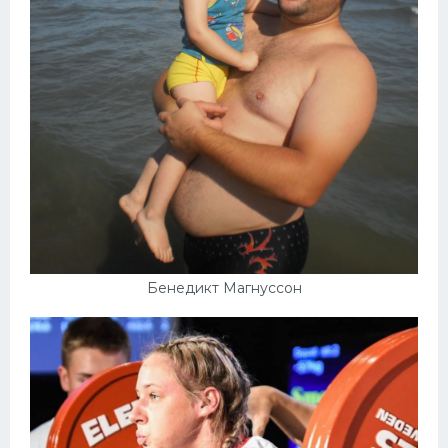
Бенедикт Магнуссон