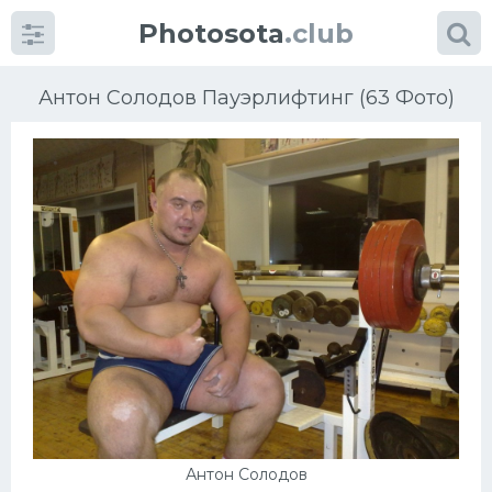
Photosota
.club
Антон Солодов Пауэрлифтинг (63 Фото)
Категории
Фото
Еще картинки...
Футбол
Баскетбол
Хоккей
Антон Солодов
Велогонки