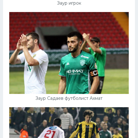
Заур игрок
Заур Садаев футболист Ахмат