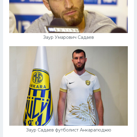
Заур Умарович Садаев
Заур Садаев футболист Анкарагюджю