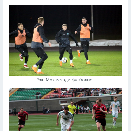
Эль-Мохаммади футболист