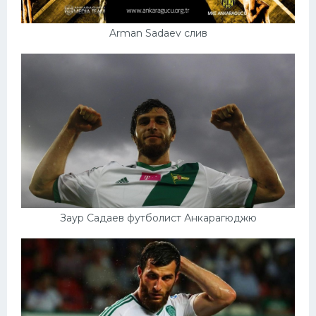
Arman Sadaev слив
Заур Садаев футболист Анкарагюджю