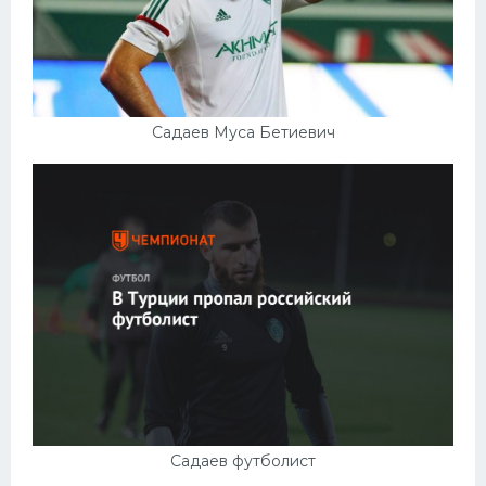
Садаев Муса Бетиевич
Садаев футболист