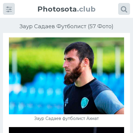
Photosota
.club
Заур Садаев Футболист (57 Фото)
Категории
Фото
Еще картинки...
Футбол
Баскетбол
Заур Садаев футболист Ахмат
Хоккей
Велогонки