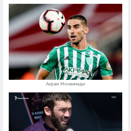
Акрам Мохаммади