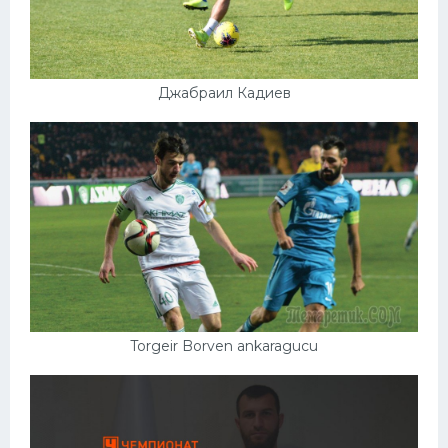
Джабраил Кадиев
Torgeir Borven ankaragucu