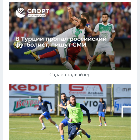
Садаев тадвайзер