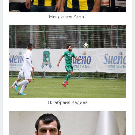
Митришев Ахмат
Джабраил Кадиев