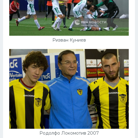
Ризван Куниев
Родолфо Локомотив 2007