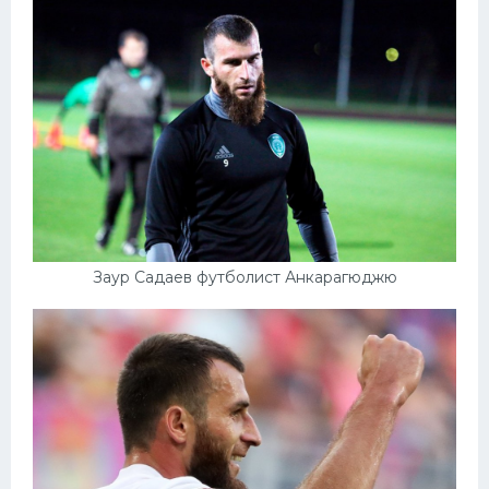
Конькобежный спорт
Тренажеры
Интерьер квартиры
Заур Садаев футболист Анкарагюджю