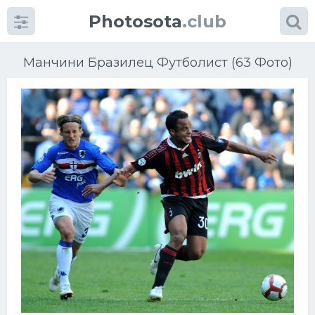
Photosota
.club
Манчини Бразилец Футболист (63 Фото)
Категории
Фото
Еще картинки...
Футбол
Баскетбол
Хоккей
Велогонки