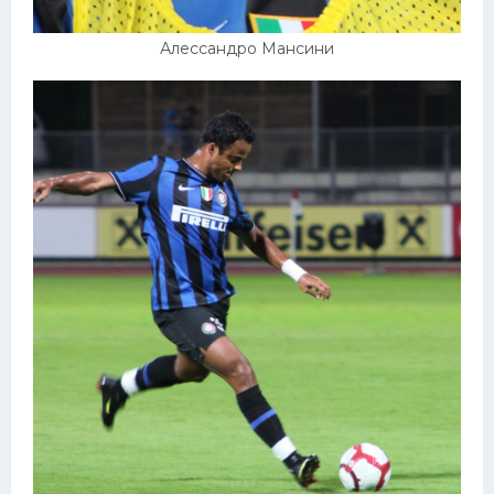
Алессандро Мансини