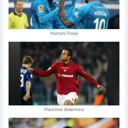
Mancini Рома
Мансини Амантино