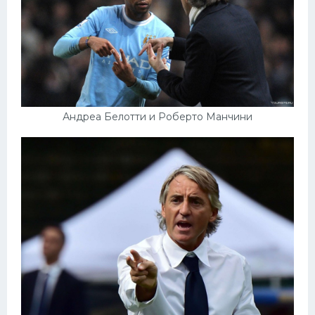
Андреа Белотти и Роберто Манчини