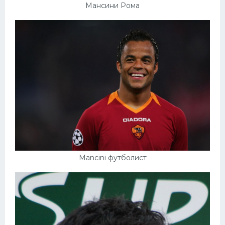
Мансини Рома
Конькобежный спорт
Тренажеры
Интерьер квартиры
Mancini футболист