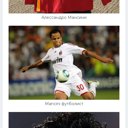
Алессандро Мансини
Mancini футболист