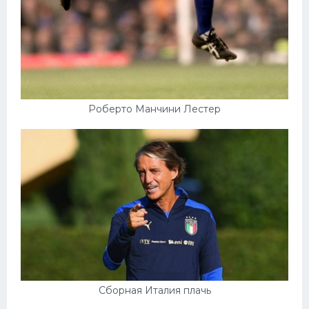
Роберто Манчини Лестер
Сборная Италия плачь