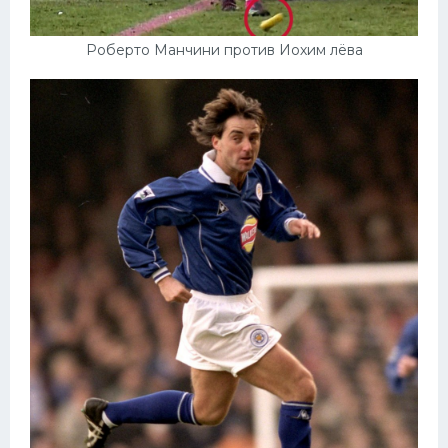
Роберто Манчини против Иохим лёва