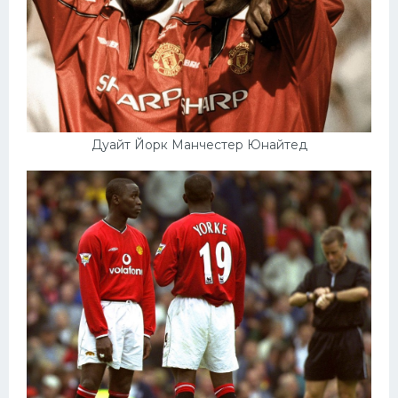
Дуайт Йорк Манчестер Юнайтед