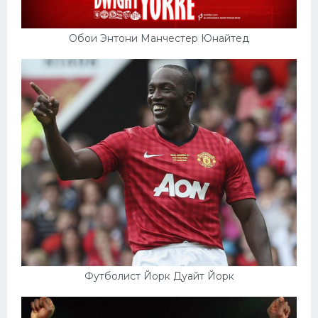
Обои Энтони Манчестер Юнайтед
Футболист Йорк Дуайт Йорк