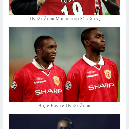
Дуайт Йорк Манчестер Юнайтед
Энди Коул и Дуайт Йорк