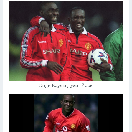
Энди Коул и Дуайт Йорк