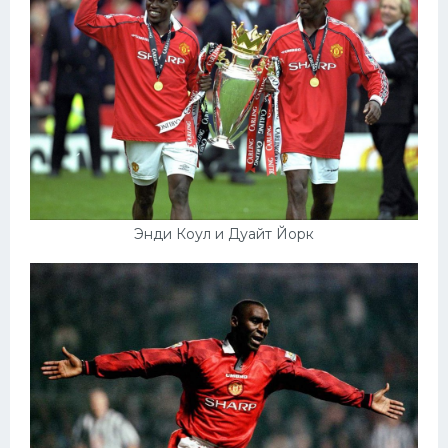
Энди Коул и Дуайт Йорк