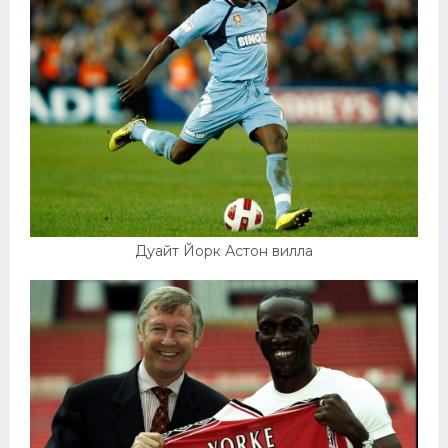
Конькобежный спорт
Тренажеры
Интерьер квартиры
Дуайт Йорк Астон вилла