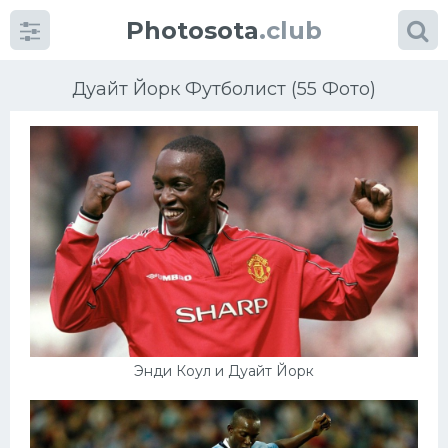
Photosota
.club
Дуайт Йорк Футболист (55 Фото)
Категории
Фото
Еще картинки...
Футбол
Энди Коул и Дуайт Йорк
Баскетбол
Хоккей
Велогонки