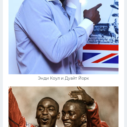
Энди Коул и Дуайт Йорк