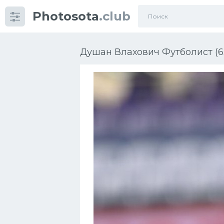
Photosota
.club
Категории
Фото
Душан Влахович Футболист (6
Еще картинки...
Футбол
Баскетбол
Хоккей
Велогонки
Конькобежный спорт
Тренажеры
Интерьер квартиры