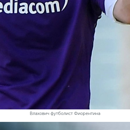
Влахович футболист Фиорентина