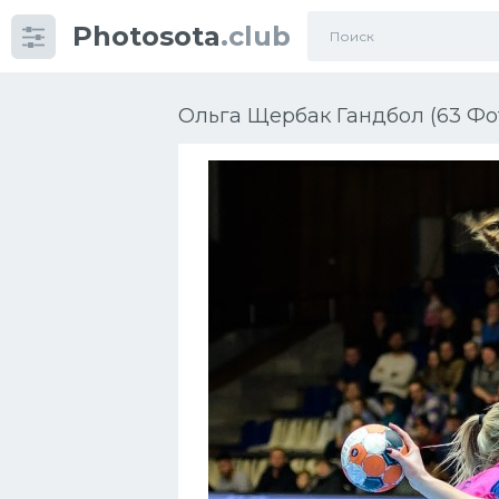
Photosota
.club
Категории
Фото
Ольга Щербак Гандбол (63 Фо
Еще картинки...
Футбол
Баскетбол
Хоккей
Велогонки
Конькобежный спорт
Тренажеры
Интерьер квартиры