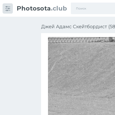
Photosota
.club
Категории
Фото
Джей Адамс Скейтбордист (58
Еще картинки...
Футбол
Баскетбол
Хоккей
Велогонки
Конькобежный спорт
Тренажеры
Интерьер квартиры