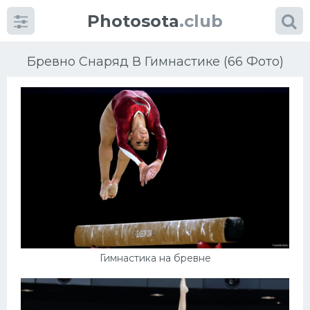
Photosota
.club
Бревно Снаряд В Гимнастике (66 Фото)
Категории
Фото
Еще картинки...
Футбол
Гимнастика на бревне
Баскетбол
Хоккей
Велогонки