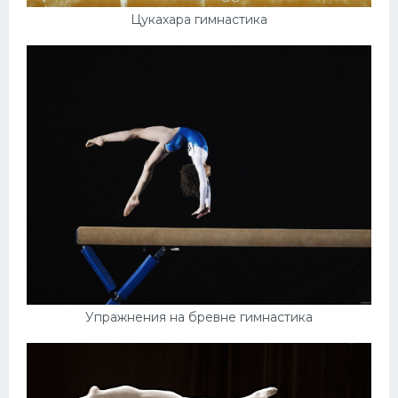
Цукахара гимнастика
Упражнения на бревне гимнастика