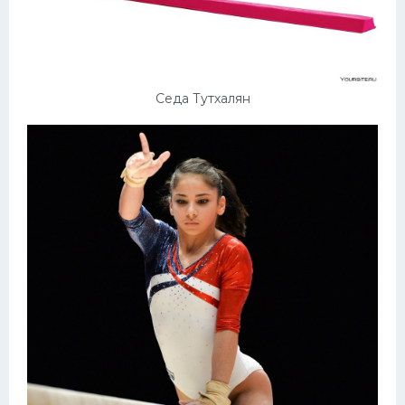
Седа Тутхалян