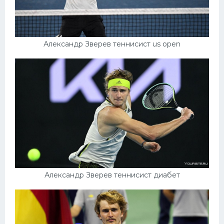
Александр Зверев теннисист us open
Александр Зверев теннисист диабет