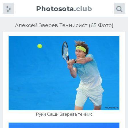
Photosota
.club
Алексей Зверев Теннисист (65 Фото)
Категории
Фото
Еще картинки...
Футбол
Баскетбол
Руки Саши Зверева теннис
Хоккей
Велогонки