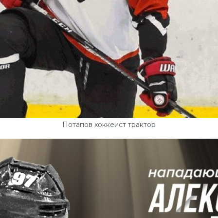
Потапов хоккеист трактор