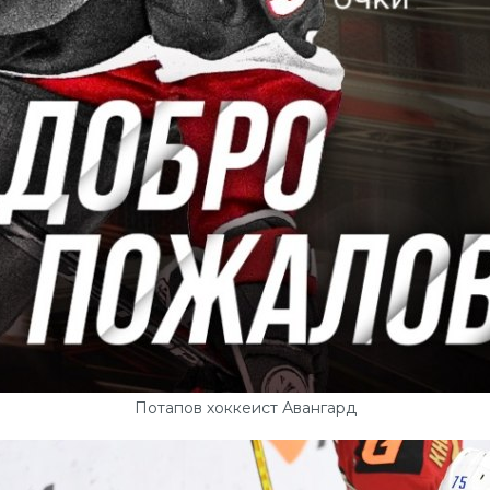
Потапов хоккеист Авангард