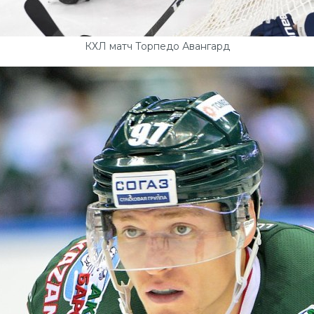
КХЛ матч Торпедо Авангард