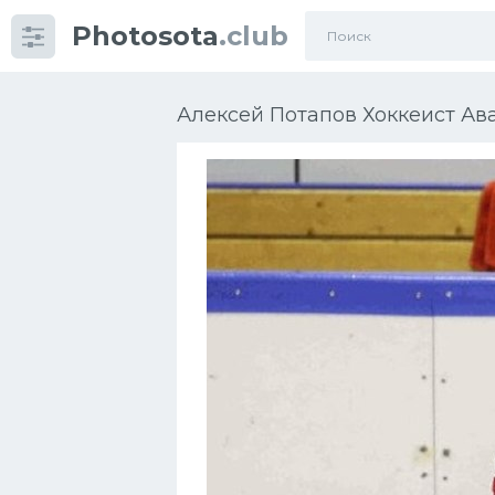
Photosota
.club
Категории
Фото
Алексей Потапов Хоккеист Ава
Еще картинки...
Футбол
Баскетбол
Хоккей
Велогонки
Конькобежный спорт
Тренажеры
Интерьер квартиры