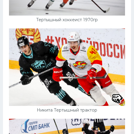
Тертышный хоккеист 1970гр
Никита Тертышный трактор