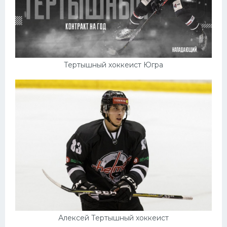
Тертышный хоккеист Югра
Алексей Тертышный хоккеист