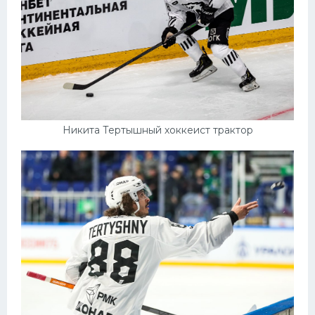
Никита Тертышный хоккеист трактор