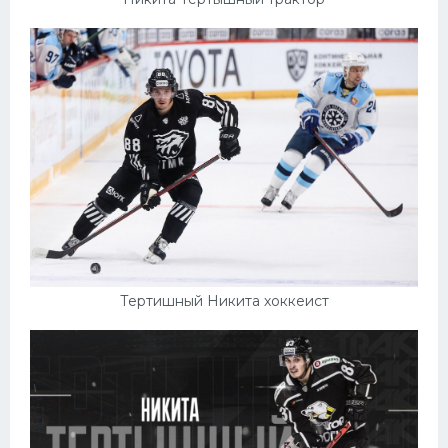
Тертишный Никита хоккеист