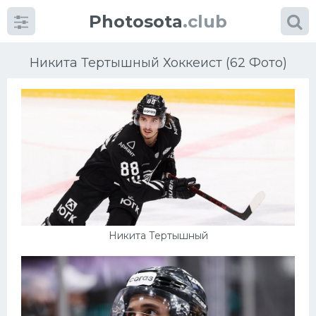
Photosota
.club
Никита Тертышный Хоккеист (62 Фото)
Категории
Фото
Еще картинки...
Никита Тертышный
Футбол
Баскетбол
Хоккей
Велогонки