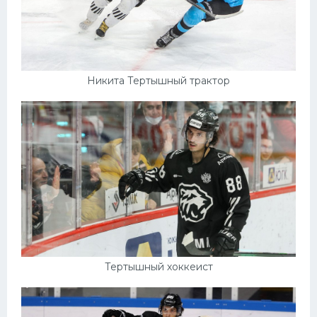
Никита Тертышный трактор
Тертышный хоккеист