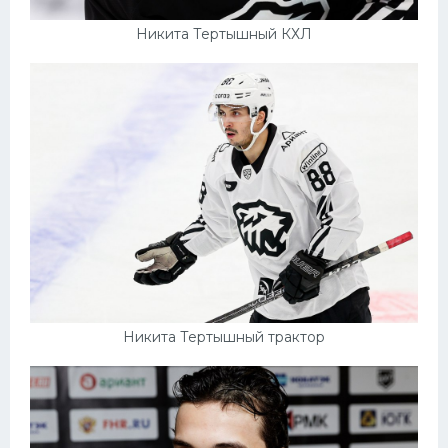
Никита Тертышный КХЛ
Никита Тертышный трактор