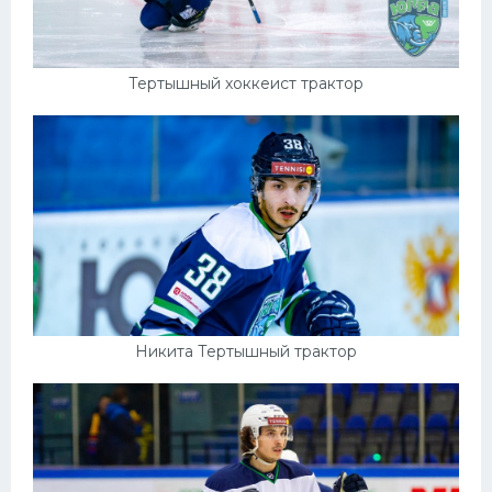
Тертышный хоккеист трактор
Никита Тертышный трактор