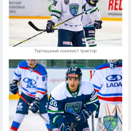
Тертышный хоккеист трактор