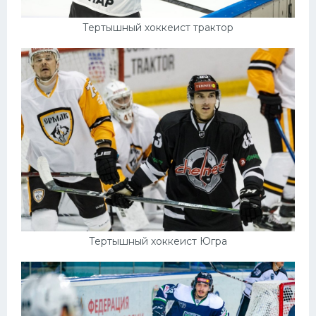
Тертышный хоккеист трактор
Тертышный хоккеист Югра