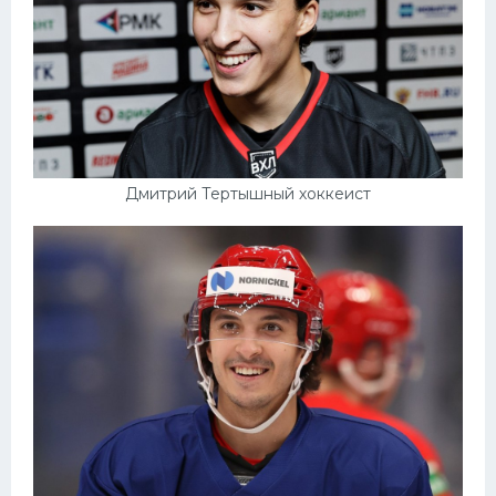
Дмитрий Тертышный хоккеист