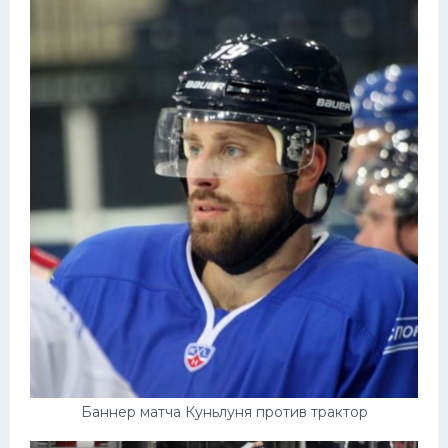
Баннер матча Куньлуня против трактор