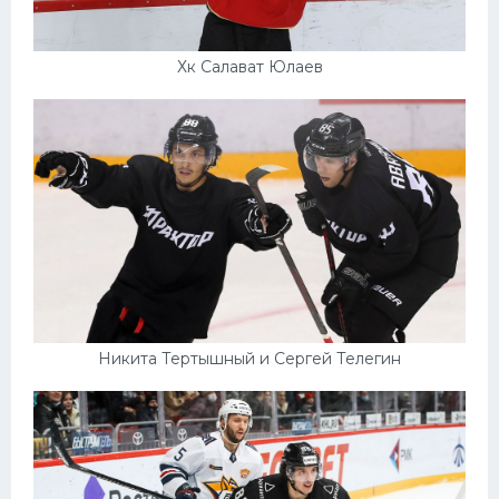
Хк Салават Юлаев
Никита Тертышный и Сергей Телегин