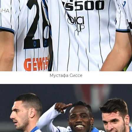
Мустафа Сиссе