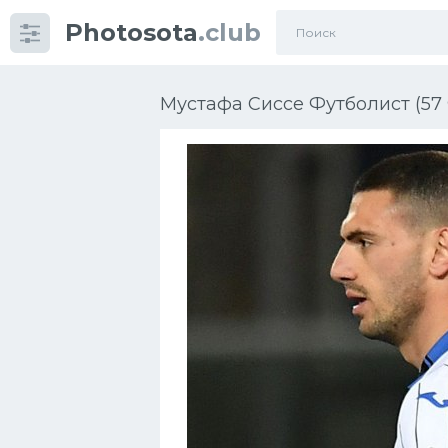
Photosota
.club
Категории
Фото
Мустафа Сиссе Футболист (57
Еще картинки...
Футбол
Баскетбол
Хоккей
Велогонки
Конькобежный спорт
Тренажеры
Интерьер квартиры