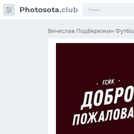
Photosota
.club
Категории
Фото
Вячеслав Подберезкин Футбол
Еще картинки...
Футбол
Баскетбол
Хоккей
Велогонки
Конькобежный спорт
Тренажеры
Интерьер квартиры