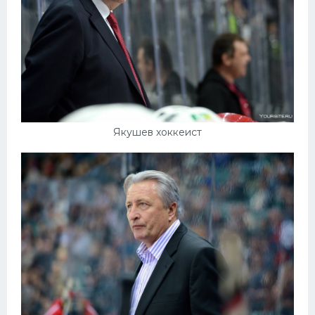
Якушев хоккеист