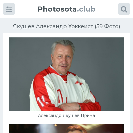
Photosota
.club
Якушев Александр Хоккеист (59 Фото)
Категории
Фото
Еще картинки...
Футбол
Баскетбол
Александр Якушев Прима
Хоккей
Велогонки