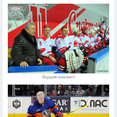
Якушев хоккеист