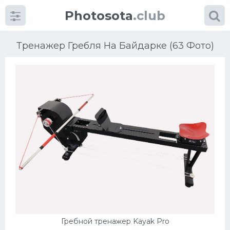
Photosota
.club
Тренажер Гребля На Байдарке (63 Фото)
Категории
Фото
Еще картинки...
Футбол
Баскетбол
Хоккей
Гребной тренажер Kayak Pro
Велогонки