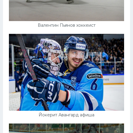
Валентин Пьянов хоккеист
Йокерит Авангард афиша