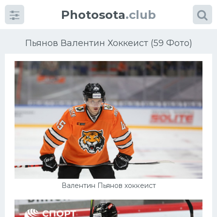
Photosota
.club
Пьянов Валентин Хоккеист (59 Фото)
Категории
Фото
Еще картинки...
Футбол
Баскетбол
Валентин Пьянов хоккеист
Хоккей
Велогонки