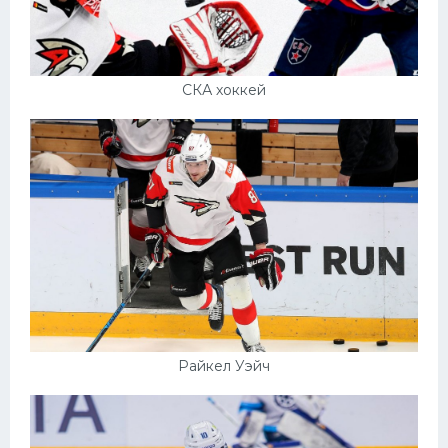
СКА хоккей
Райкел Уэйч