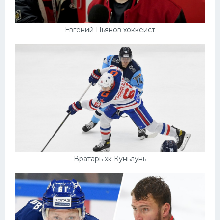
Евгений Пьянов хоккеист
Вратарь хк Куньлунь