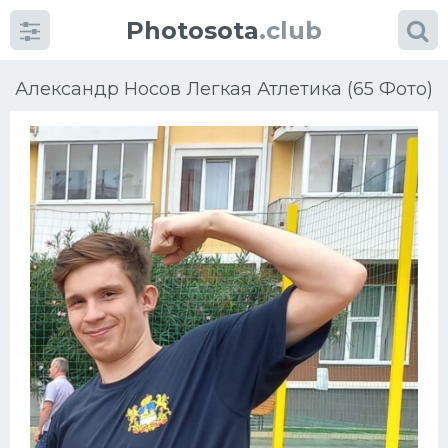
Photosota
.club
Александр Носов Легкая Атлетика (65 Фото)
Категории
Фото
Еще картинки...
Футбол
Баскетбол
Хоккей
Велогонки