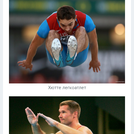
Хютте легкоатлет