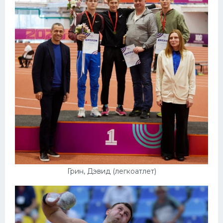
Грин, Дэвид (легкоатлет)