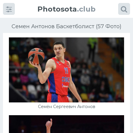
Photosota
.club
Семен Антонов Баскетболист (57 Фото)
Категории
Фото
Еще картинки...
Футбол
Семён Сергеевич Антонов
Баскетбол
Хоккей
Велогонки