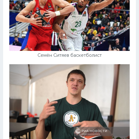
Семён Ситяев баскетболист