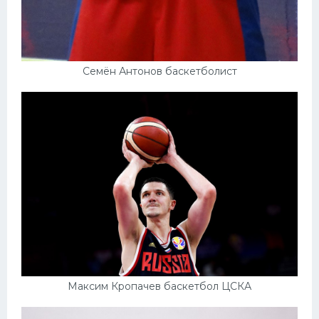
Семён Антонов баскетболист
Максим Кропачев баскетбол ЦСКА