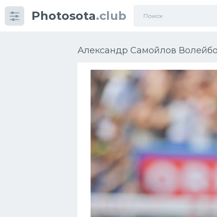
Photosota
.club
Категории
Фото
Александр Самойлов Волейбол
Еще картинки...
Футбол
Баскетбол
Хоккей
Велогонки
Конькобежный спорт
Тренажеры
Интерьер квартиры