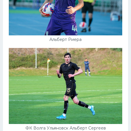
Альберт Риера
ФК Волга Ульяновск Альберт Сергеев