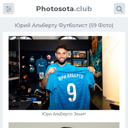
Photosota
.club
Юрий Альберту Футболист (59 Фото)
Категории
Фото
Еще картинки...
Футбол
Баскетбол
Юри Альберто Зенит
Хоккей
Велогонки