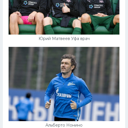
Юрий Матвеев Уфа врач
Альберто Нонино