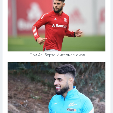
Юри Альберто Интернасьонал