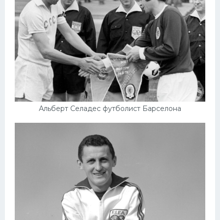
Альберт Селадес футболист Барселона