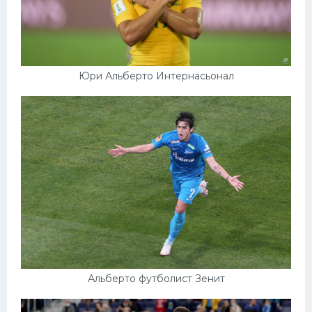
Юри Альберто Интернасьонал
Альберто футболист Зенит