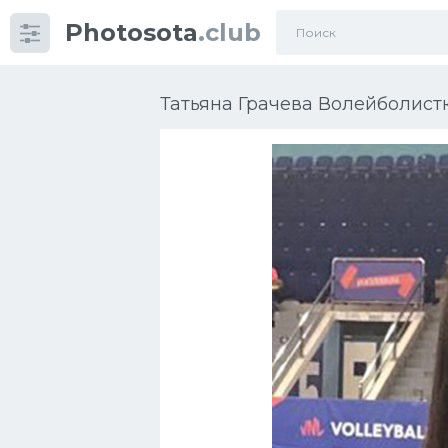
Photosota
.club
Категории
Фото
Татьяна Грачева Волейболистк
Еще картинки...
Футбол
Баскетбол
Хоккей
Велогонки
Конькобежный спорт
Тренажеры
Интерьер квартиры