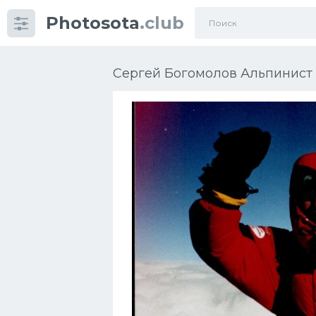
Photosota
.club
Категории
Фото
Сергей Богомолов Альпинист 
Еще картинки...
Футбол
Баскетбол
Хоккей
Велогонки
Конькобежный спорт
Тренажеры
Интерьер квартиры