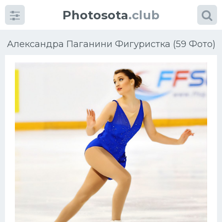
Photosota
.club
Александра Паганини Фигуристка (59 Фото)
Категории
Фото
Еще картинки...
Футбол
Баскетбол
Хоккей
Велогонки