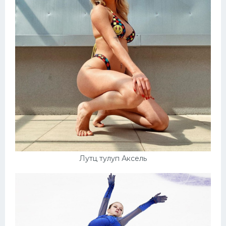
Лутц тулуп Аксель