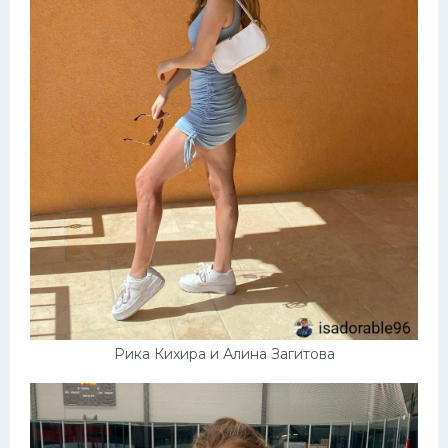
Рика Кихира и Алина Загитова