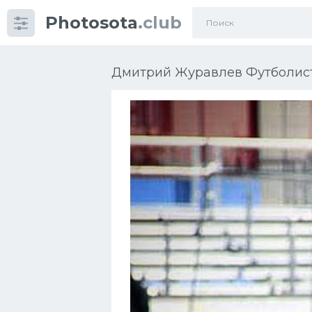
Photosota
.club
Категории
Фото
Дмитрий Журавлев Футболист
Еще картинки...
Футбол
Баскетбол
Хоккей
Велогонки
Конькобежный спорт
Тренажеры
Интерьер квартиры