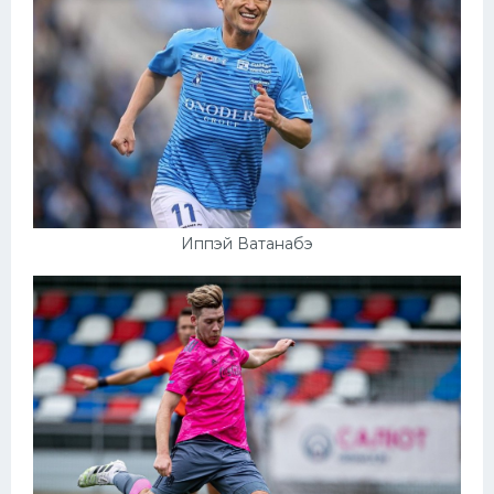
Иппэй Ватанабэ