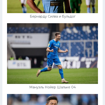
Бернарду Силва и бульдог
Мануэль Нойер Шальке 04