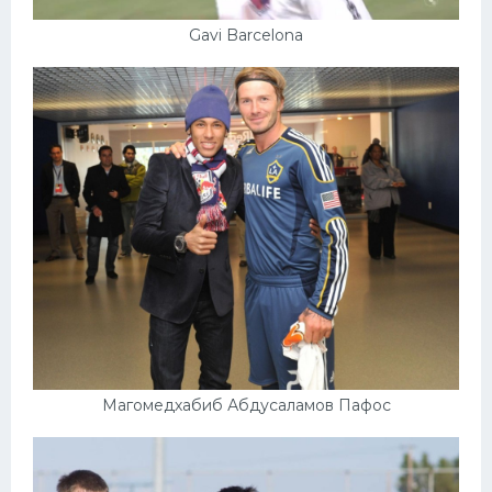
Gavi Barcelona
Магомедхабиб Абдусаламов Пафос