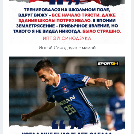
Иппэй Синодзука с мамой