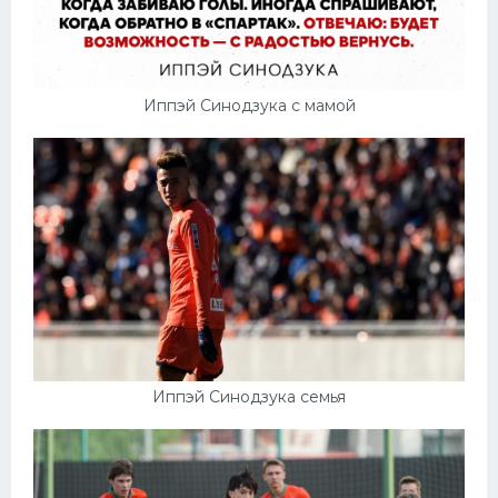
Иппэй Синодзука с мамой
Иппэй Синодзука семья