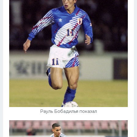
Рауль Бобадилья показал