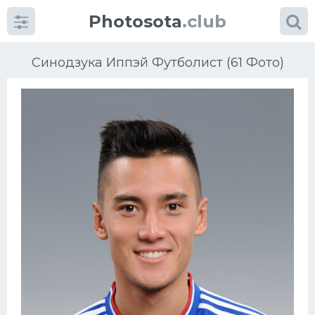
Photosota
.club
Синодзука Иппэй Футболист (61 Фото)
Категории
Фото
Еще картинки...
Футбол
Баскетбол
Хоккей
Велогонки