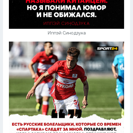
Иппэй Синодзука