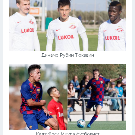
Динамо Рубин Тюкавин
Кадзуйоси Миура футболист