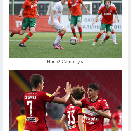
Иппэй Синодзука