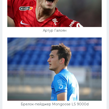
Артур Галоян
Брелок-пейджер Mongoose LS 9000d