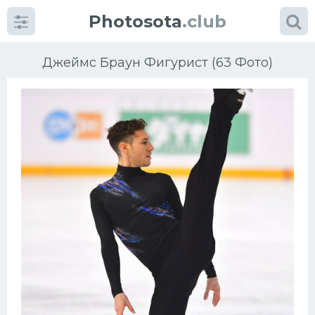
Photosota
.club
Джеймс Браун Фигурист (63 Фото)
Категории
Фото
Еще картинки...
Футбол
Баскетбол
Хоккей
Велогонки