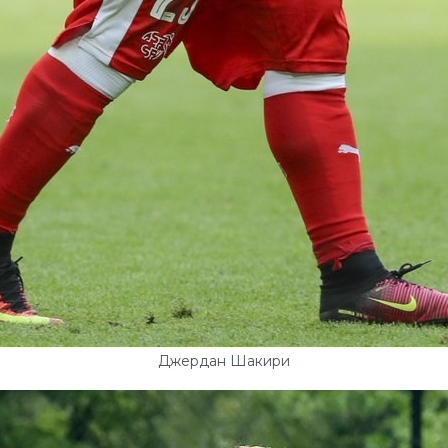
Джердан Шакири