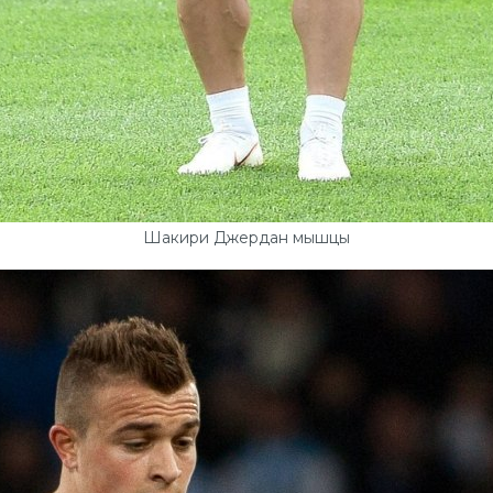
Шакири Джердан мышцы