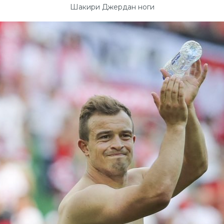
Шакири Джердан ноги