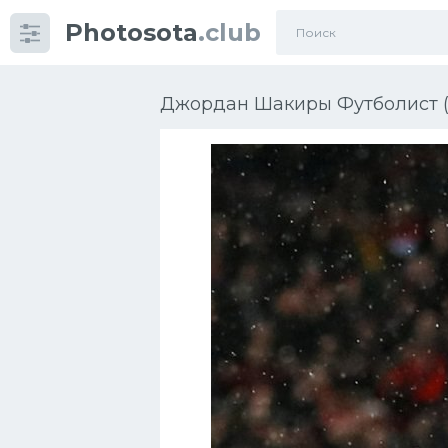
Photosota
.club
Категории
Фото
Джордан Шакиры Футболист (
Еще картинки...
Футбол
Баскетбол
Хоккей
Велогонки
Конькобежный спорт
Тренажеры
Интерьер квартиры