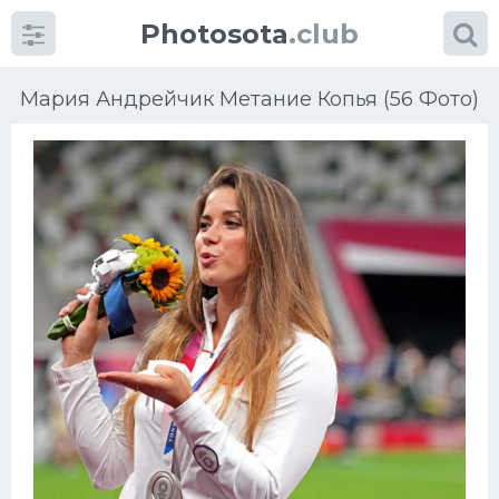
Photosota
.club
Мария Андрейчик Метание Копья (56 Фото)
Категории
Фото
Еще картинки...
Футбол
Баскетбол
Хоккей
Велогонки