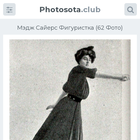
Photosota
.club
Мэдж Сайерс Фигуристка (62 Фото)
Категории
Фото
Еще картинки...
Футбол
Баскетбол
Хоккей
Велогонки