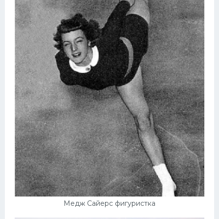
Медж Сайерс фигуристка