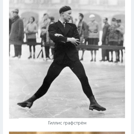
Гиллис графстрём