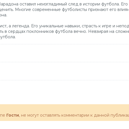
арадона оставил неизгладимый след в истории футбола. Его
нить. Многие современные футболисты признают его влияни
она.
ст, а легенда. Его уникальные навыки, страсть к игре и неп
ть в сердцах поклонников футбола вечно. Невзирая на сложн
утбола.
ппе
Гости
, не могут оставлять комментарии к данной публика