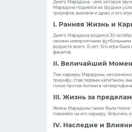
Диего Марадона - имя, которое звуч
Марадона поднялся из трудных услов
триумфов, вызовов и драм, и его в
I. Ранняя Жизнь и Кар
Диего Марадона родился 30 октября
своими невероятными футбольными т
возрасте всего 15 лет. Его игра был
фанатов.
II. Величайший Момен
Пик карьеры Марадоны, несомненно,
триумфу, став первым капитаном, в
голом против Англии в четвертьфин
III. Жизнь за предела
Жизнь Марадоны также была полна т
повлияло на его карьеру. Впрочем, 
IV. Наследие и Влияни