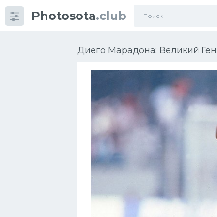
Photosota
.club
Категории
Фото
Диего Марадона: Великий Ге
Еще картинки...
Футбол
Баскетбол
Хоккей
Велогонки
Конькобежный спорт
Тренажеры
Интерьер квартиры