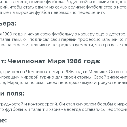
ит как легенда в мире футбола. Родившийся в армии беднос
ий, чтобы стать одним из самых великих футболистов в исто
лияние на мировой футбол невозможно переоценить.
ьера:
 1960 года и начал свою футбольную карьеру еще в детстве
алантами, он подписал свой первый профессиональный конт
а полна страсти, техники и непредсказуемости, что сразу же
т: Чемпионат Мира 1986 года:
 пришел на Чемпионате мира 1986 года в Мексике. Он возгл
ыигравшим мировой турнир для своей страны. Своей знаменит
але, Марадона показал свою неподражаемую игровую гениаль
ми поля:
рудностей и контраверсий. Он стал символом борьбы с нарк
его футбольный талант и харизма всегда оставались неоспор
е: