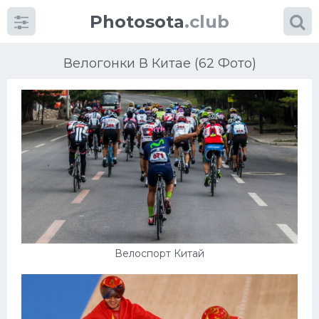
Photosota
.club
Велогонки В Китае (62 Фото)
Категории
Фото
Еще картинки...
Футбол
Велоспорт Китай
Баскетбол
Хоккей
Велогонки