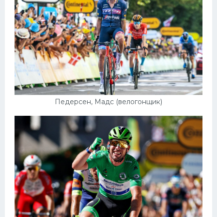
Педерсен, Мадс (велогонщик)