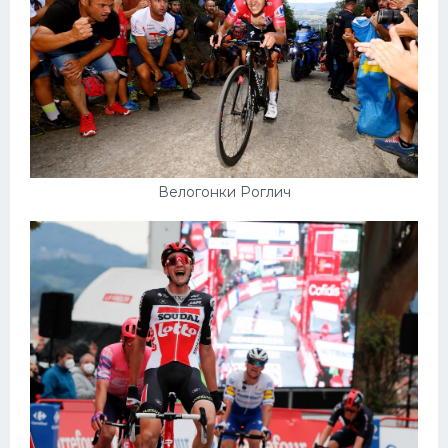
Велогонки Роглич