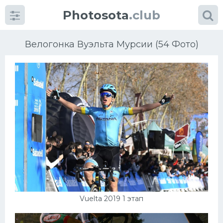
Photosota
.club
Велогонка Вуэльта Мурсии (54 Фото)
Категории
Фото
Еще картинки...
Футбол
Баскетбол
Vuelta 2019 1 этап
Хоккей
Велогонки