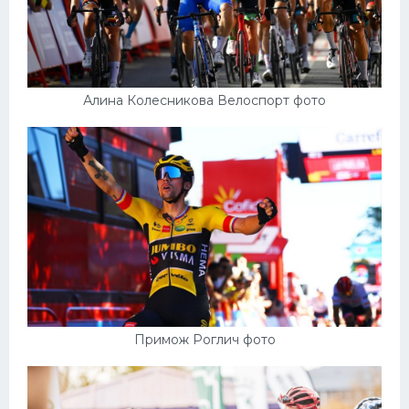
Алина Колесникова Велоспорт фото
Примож Роглич фото