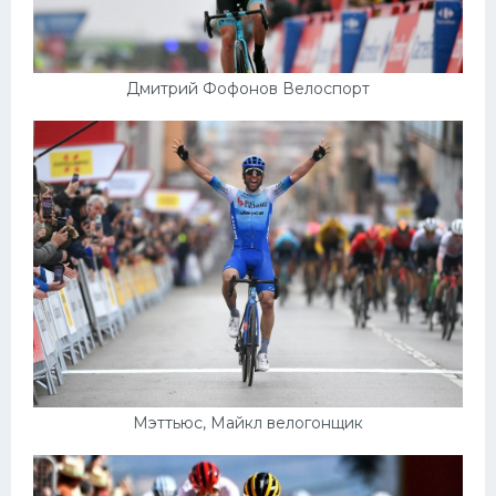
Дмитрий Фофонов Велоспорт
Мэттьюс, Майкл велогонщик