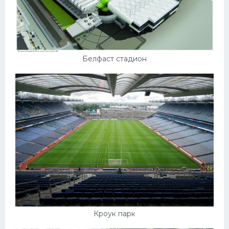
Белфаст стадион
Кроук парк