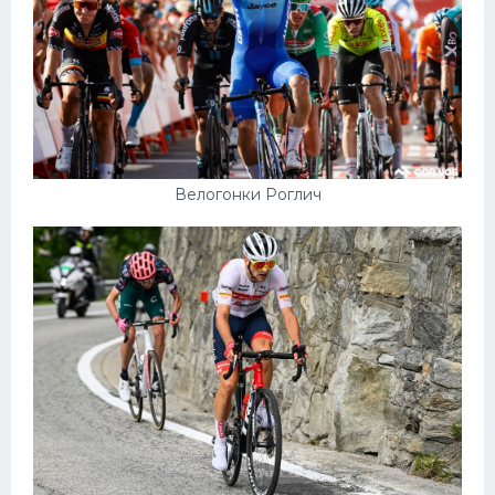
Велогонки Роглич