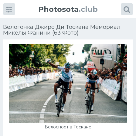
Photosota
.club
Велогонка Джиро Ди Тоскана Мемориал
Микелы Фанини (63 Фото)
Категории
Фото
Еще картинки...
Футбол
Баскетбол
Хоккей
Велоспорт в Тоскане
Велогонки