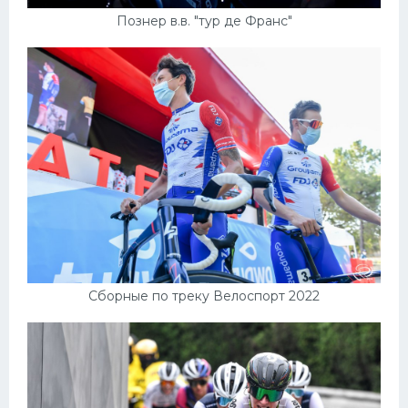
Познер в.в. "тур де Франс"
Сборные по треку Велоспорт 2022