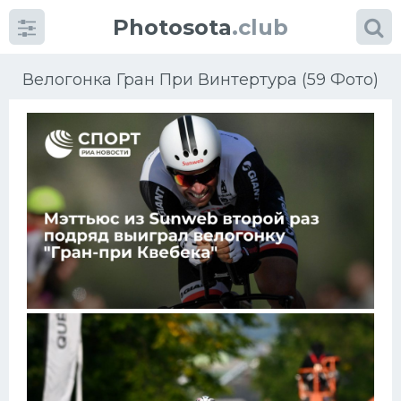
Photosota
.club
Велогонка Гран При Винтертура (59 Фото)
Категории
Фото
Еще картинки...
Футбол
Баскетбол
Хоккей
Велогонки