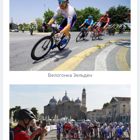
Велогонка Зельден