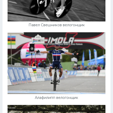
Павел Свешников велогонщик
Алафилипп велогонщик