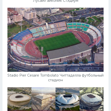
Лусаил айконик Стэдиум
Stadio Pier Cesare Tombolato Читтаделла футбольный
стадион