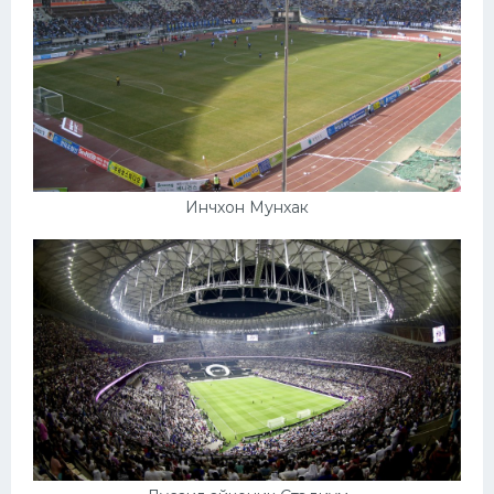
Инчхон Мунхак