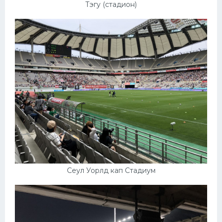
Тэгу (стадион)
Сеул Уорлд кап Стадиум