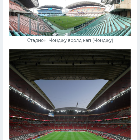
Стадион: Чонджу ворлд кап (Чонджу)