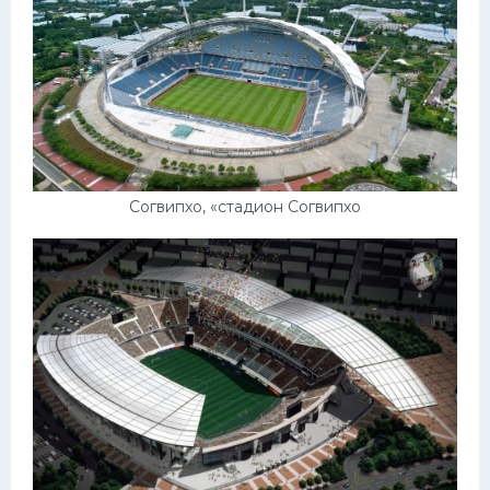
Согвипхо, «стадион Согвипхо