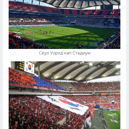
Сеул Уорлд кап Стадиум