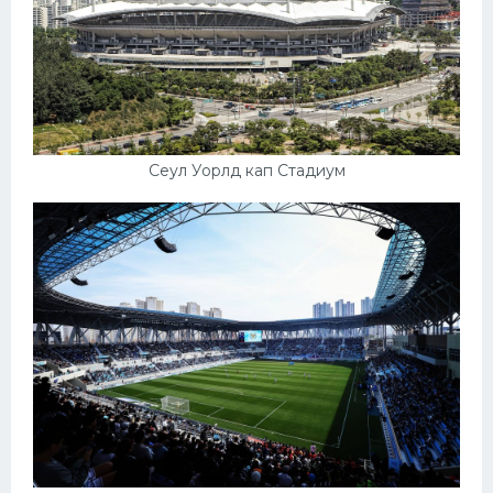
Сеул Уорлд кап Стадиум