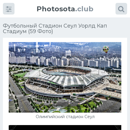
Photosota
.club
Футбольный Стадион Сеул Уорлд Кап
Стадиум (59 Фото)
Категории
Фото
Еще картинки...
Футбол
Баскетбол
Олимпийский стадион Сеул
Хоккей
Велогонки