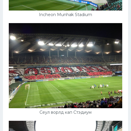
Incheon Munhak Stadium
Сеул ворлд кап Стэдиум