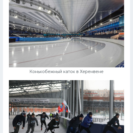
Конькобежный каток в Херенвене