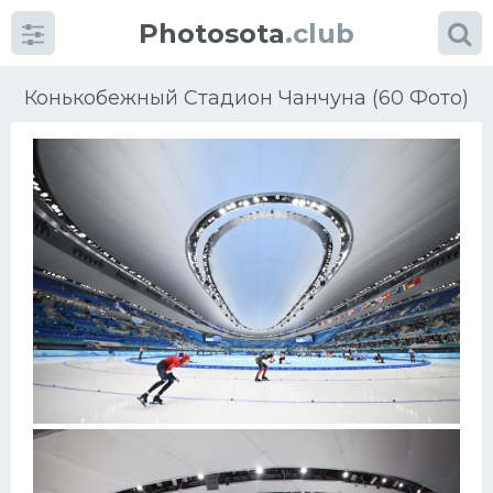
Photosota
.club
Конькобежный Стадион Чанчуна (60 Фото)
Категории
Фото
Еще картинки...
Футбол
Баскетбол
Хоккей
Велогонки