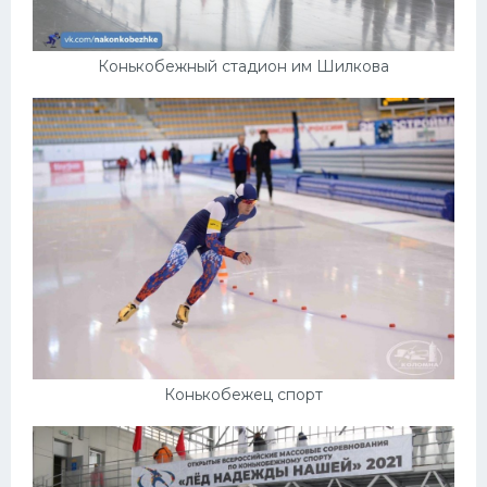
Конькобежный стадион им Шилкова
Конькобежец спорт