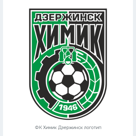
ФК Химик Дзержинск логотип