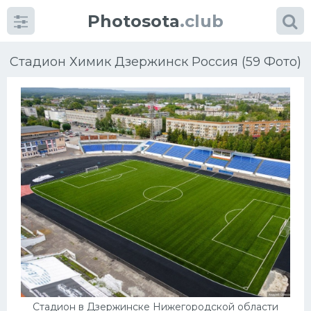
Photosota
.club
Стадион Химик Дзержинск Россия (59 Фото)
Категории
Фото
Еще картинки...
Футбол
Баскетбол
Хоккей
Стадион в Дзержинске Нижегородской области
Велогонки